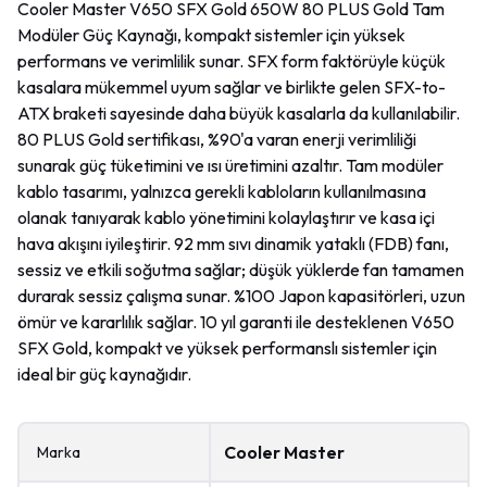
Cooler Master V650 SFX Gold 650W 80 PLUS Gold Tam
Modüler Güç Kaynağı, kompakt sistemler için yüksek
performans ve verimlilik sunar. SFX form faktörüyle küçük
kasalara mükemmel uyum sağlar ve birlikte gelen SFX-to-
ATX braketi sayesinde daha büyük kasalarla da kullanılabilir.
80 PLUS Gold sertifikası, %90'a varan enerji verimliliği
sunarak güç tüketimini ve ısı üretimini azaltır. Tam modüler
kablo tasarımı, yalnızca gerekli kabloların kullanılmasına
olanak tanıyarak kablo yönetimini kolaylaştırır ve kasa içi
hava akışını iyileştirir. 92 mm sıvı dinamik yataklı (FDB) fanı,
sessiz ve etkili soğutma sağlar; düşük yüklerde fan tamamen
durarak sessiz çalışma sunar. %100 Japon kapasitörleri, uzun
ömür ve kararlılık sağlar. 10 yıl garanti ile desteklenen V650
SFX Gold, kompakt ve yüksek performanslı sistemler için
ideal bir güç kaynağıdır. ​
Cooler Master
Marka