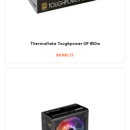
Thermaltake Toughpower GF 850w
₺9.981,17