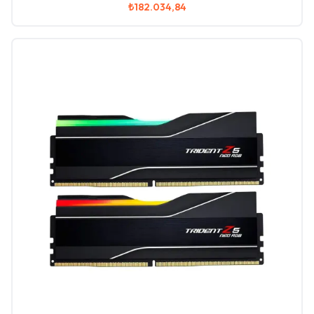
₺182.034,84