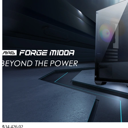
₺34.426,02