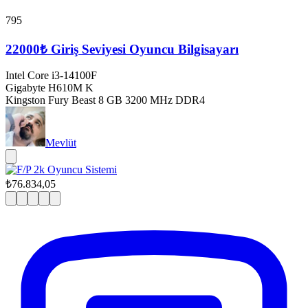
795
22000₺ Giriş Seviyesi Oyuncu Bilgisayarı
Intel Core i3-14100F
Gigabyte H610M K
Kingston Fury Beast 8 GB 3200 MHz DDR4
Mevlüt
₺76.834,05