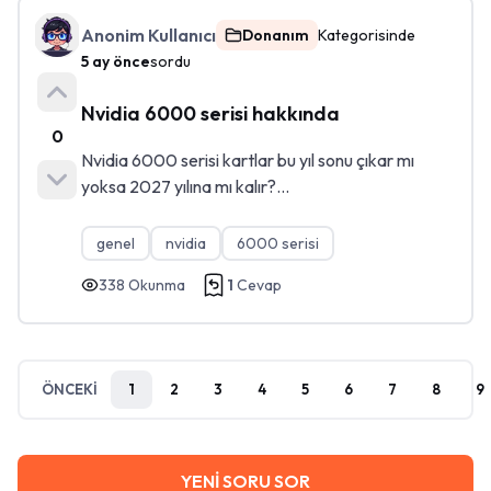
Anonim Kullanıcı
Donanım
Kategorisinde
5 ay önce
sordu
Nvidia 6000 serisi hakkında
0
Nvidia 6000 serisi kartlar bu yıl sonu çıkar mı
yoksa 2027 yılına mı kalır?...
genel
nvidia
6000 serisi
338
Okunma
1
Cevap
ÖNCEKİ
1
2
3
4
5
6
7
8
9
YENİ SORU SOR