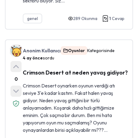
sektörü oluyor. Siz...
genel
289
Okunma
1
Cevap
Anonim Kullanıcı
Oyunlar
Kategorisinde
4 ay önce
sordu
Crimson Desert at neden yavaş gidiyor?
0
Crimson Desert oynarken oyunun verdiği atı
seviye 3'e kadar kastım. Fakat halen yavaş
gidiyor. Neden yavaş gittiğini bir türlü
anlayamadım. Koşarak daha hızlı gittiğimize
eminim. Çok saçma bir durum. Ben mi hata
yapıyorum oyun mu saçmalamış? Oyunu
oynayanlardan birisi açıklayabilir mi???...