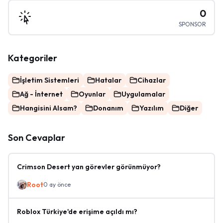
0
SPONSOR
Kategoriler
İşletim Sistemleri
Hatalar
Cihazlar
Ağ - İnternet
Oyunlar
Uygulamalar
Hangisini Alsam?
Donanım
Yazılım
Diğer
Son Cevaplar
Crimson Desert yan görevler görünmüyor?
Root
0 ay önce
Roblox Türkiye'de erişime açıldı mı?