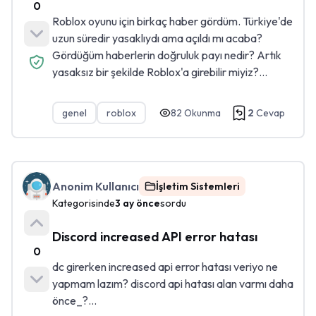
0
Roblox oyunu için birkaç haber gördüm. Türkiye'de
uzun süredir yasaklıydı ama açıldı mı acaba?
Gördüğüm haberlerin doğruluk payı nedir? Artık
yasaksız bir şekilde Roblox'a girebilir miyiz?...
genel
roblox
82
Okunma
2
Cevap
Anonim Kullanıcı
İşletim Sistemleri
Kategorisinde
3 ay önce
sordu
Discord increased API error hatası
0
dc girerken increased api error hatası veriyo ne
yapmam lazım? discord api hatası alan varmı daha
önce_?...