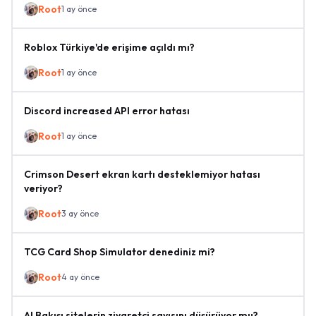
Root
1 ay önce
Roblox Türkiye'de erişime açıldı mı?
Root
1 ay önce
Discord increased API error hatası
Root
1 ay önce
Crimson Desert ekran kartı desteklemiyor hatası
veriyor?
Root
3 ay önce
TCG Card Shop Simulator denediniz mi?
Root
4 ay önce
AI Bakışı sitelerin ziyaretçi sayısını düşürüyor mu?