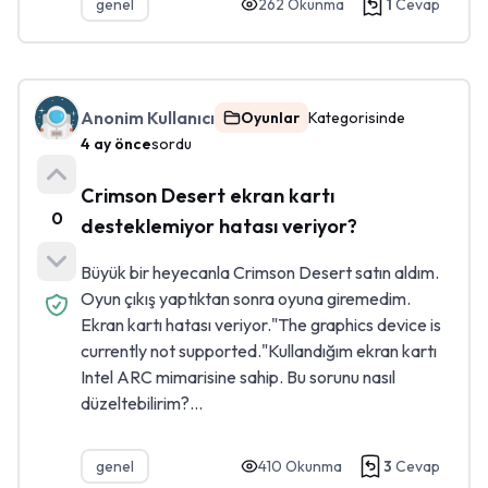
genel
262
Okunma
1
Cevap
Anonim Kullanıcı
Oyunlar
Kategorisinde
4 ay önce
sordu
Crimson Desert ekran kartı
0
desteklemiyor hatası veriyor?
Büyük bir heyecanla Crimson Desert satın aldım.
Oyun çıkış yaptıktan sonra oyuna giremedim.
Ekran kartı hatası veriyor."The graphics device is
currently not supported."Kullandığım ekran kartı
Intel ARC mimarisine sahip. Bu sorunu nasıl
düzeltebilirim?...
genel
410
Okunma
3
Cevap