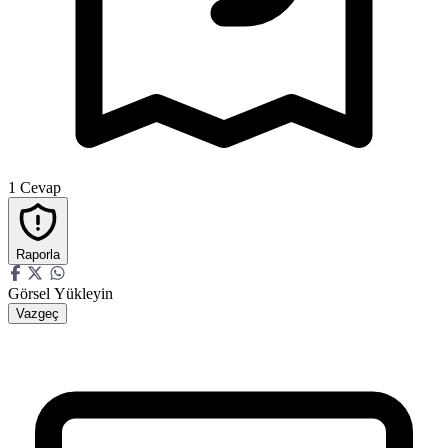
1
Cevap
Raporla
Görsel Yükleyin
Vazgeç