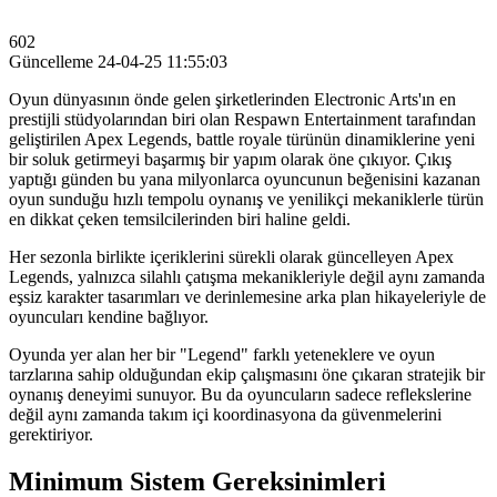
602
Güncelleme
24-04-25 11:55:03
Oyun dünyasının önde gelen şirketlerinden Electronic Arts'ın en
prestijli stüdyolarından biri olan Respawn Entertainment tarafından
geliştirilen Apex Legends, battle royale türünün dinamiklerine yeni
bir soluk getirmeyi başarmış bir yapım olarak öne çıkıyor. Çıkış
yaptığı günden bu yana milyonlarca oyuncunun beğenisini kazanan
oyun sunduğu hızlı tempolu oynanış ve yenilikçi mekaniklerle türün
en dikkat çeken temsilcilerinden biri haline geldi.
Her sezonla birlikte içeriklerini sürekli olarak güncelleyen Apex
Legends, yalnızca silahlı çatışma mekanikleriyle değil aynı zamanda
eşsiz karakter tasarımları ve derinlemesine arka plan hikayeleriyle de
oyuncuları kendine bağlıyor.
Oyunda yer alan her bir "Legend" farklı yeteneklere ve oyun
tarzlarına sahip olduğundan ekip çalışmasını öne çıkaran stratejik bir
oynanış deneyimi sunuyor. Bu da oyuncuların sadece reflekslerine
değil aynı zamanda takım içi koordinasyona da güvenmelerini
gerektiriyor.
Minimum Sistem Gereksinimleri