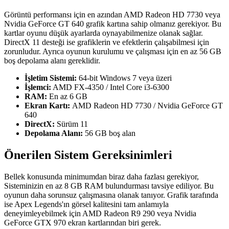
Görüntü performansı için en azından AMD Radeon HD 7730 veya
Nvidia GeForce GT 640 grafik kartına sahip olmanız gerekiyor. Bu
kartlar oyunu düşük ayarlarda oynayabilmenize olanak sağlar.
DirectX 11 desteği ise grafiklerin ve efektlerin çalışabilmesi için
zorunludur. Ayrıca oyunun kurulumu ve çalışması için en az 56 GB
boş depolama alanı gereklidir.
İşletim Sistemi:
64-bit Windows 7 veya üzeri
İşlemci:
AMD FX-4350 / Intel Core i3-6300
RAM:
En az 6 GB
Ekran Kartı:
AMD Radeon HD 7730 / Nvidia GeForce GT
640
DirectX:
Sürüm 11
Depolama Alanı:
56 GB boş alan
Önerilen Sistem Gereksinimleri
Bellek konusunda minimumdan biraz daha fazlası gerekiyor,
Sisteminizin en az 8 GB RAM bulundurması tavsiye ediliyor. Bu
oyunun daha sorunsuz çalışmasına olanak tanıyor. Grafik tarafında
ise Apex Legends'ın görsel kalitesini tam anlamıyla
deneyimleyebilmek için AMD Radeon R9 290 veya Nvidia
GeForce GTX 970 ekran kartlarından biri gerek.