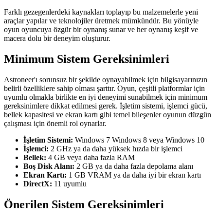
Farklı gezegenlerdeki kaynakları toplayıp bu malzemelerle yeni
araçlar yapılar ve teknolojiler üretmek mümkündür. Bu yönüyle
oyun oyuncuya özgür bir oynanış sunar ve her oynanış keşif ve
macera dolu bir deneyim oluşturur.
Minimum Sistem Gereksinimleri
Astroneer'ı sorunsuz bir şekilde oynayabilmek için bilgisayarınızın
belirli özelliklere sahip olması şarttır. Oyun, çeşitli platformlar için
uyumlu olmakla birlikte en iyi deneyimi sunabilmek için minimum
gereksinimlere dikkat edilmesi gerek. İşletim sistemi, işlemci gücü,
bellek kapasitesi ve ekran kartı gibi temel bileşenler oyunun düzgün
çalışması için önemli rol oynarlar.
İşletim Sistemi:
Windows 7 Windows 8 veya Windows 10
İşlemci:
2 GHz ya da daha yüksek hızda bir işlemci
Bellek:
4 GB veya daha fazla RAM
Boş Disk Alanı:
2 GB ya da daha fazla depolama alanı
Ekran Kartı:
1 GB VRAM ya da daha iyi bir ekran kartı
DirectX:
11 uyumlu
Önerilen Sistem Gereksinimleri