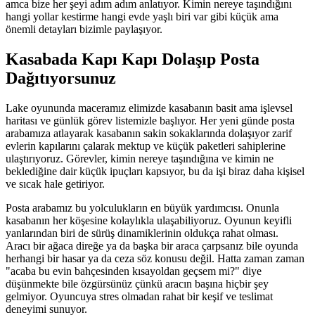
amca bize her şeyi adım adım anlatıyor. Kimin nereye taşındığını
hangi yollar kestirme hangi evde yaşlı biri var gibi küçük ama
önemli detayları bizimle paylaşıyor.
Kasabada Kapı Kapı Dolaşıp Posta
Dağıtıyorsunuz
Lake oyununda maceramız elimizde kasabanın basit ama işlevsel
haritası ve günlük görev listemizle başlıyor. Her yeni günde posta
arabamıza atlayarak kasabanın sakin sokaklarında dolaşıyor zarif
evlerin kapılarını çalarak mektup ve küçük paketleri sahiplerine
ulaştırıyoruz. Görevler, kimin nereye taşındığına ve kimin ne
beklediğine dair küçük ipuçları kapsıyor, bu da işi biraz daha kişisel
ve sıcak hale getiriyor.
Posta arabamız bu yolculukların en büyük yardımcısı. Onunla
kasabanın her köşesine kolaylıkla ulaşabiliyoruz. Oyunun keyifli
yanlarından biri de sürüş dinamiklerinin oldukça rahat olması.
Aracı bir ağaca direğe ya da başka bir araca çarpsanız bile oyunda
herhangi bir hasar ya da ceza söz konusu değil. Hatta zaman zaman
"acaba bu evin bahçesinden kısayoldan geçsem mi?" diye
düşünmekte bile özgürsünüz çünkü aracın başına hiçbir şey
gelmiyor. Oyuncuya stres olmadan rahat bir keşif ve teslimat
deneyimi sunuyor.