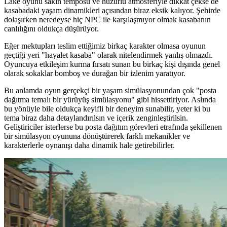
Lake oyunu sakin temposu ve huzurlu atmosferiyle dikkat çekse de
kasabadaki yaşam dinamikleri açısından biraz eksik kalıyor. Şehirde
dolaşırken neredeyse hiç NPC ile karşılaşmıyor olmak kasabanın
canlılığını oldukça düşürüyor.
Eğer mektupları teslim ettiğimiz birkaç karakter olmasa oyunun
geçtiği yeri "hayalet kasaba" olarak nitelendirmek yanlış olmazdı.
Oyuncuya etkileşim kurma fırsatı sunan bu birkaç kişi dışında genel
olarak sokaklar bomboş ve durağan bir izlenim yaratıyor.
Bu anlamda oyun gerçekçi bir yaşam simülasyonundan çok "posta
dağıtma temalı bir yürüyüş simülasyonu" gibi hissettiriyor. Aslında
bu yönüyle bile oldukça keyifli bir deneyim sunabilir, yeter ki bu
tema biraz daha detaylandırılsın ve içerik zenginleştirilsin.
Geliştiriciler isterlerse bu posta dağıtım görevleri etrafında şekillenen
bir simülasyon oyununa dönüştürerek farklı mekanikler ve
karakterlerle oynanışı daha dinamik hale getirebilirler.