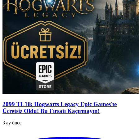
2099 TL'lik Hogwarts Legacy Epic Games'te
Ücretsiz Oldu! Bu Fırsatı Kaçırmayın!
3 ay önce