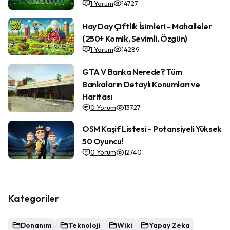
1
Yorum
14727
Hay Day Çiftlik İsimleri - Mahalleler
(250+ Komik, Sevimli, Özgün)
1
Yorum
14289
GTA V Banka Nerede? Tüm
Bankaların Detaylı Konumları ve
Haritası
0
Yorum
13727
OSM Kaşif Listesi - Potansiyeli Yüksek
50 Oyuncu!
0
Yorum
12740
Kategoriler
Donanım
Teknoloji
Wiki
Yapay Zeka