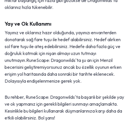
miktar başlangıç için fazla gibi gözükse de Dragonwilds'ta
oklarınız hızla tükenebilir.
Yay ve Ok Kullanımı
Yayınız ve oklarınız hazır olduğunda, yayınızı envanterden
donatarak sağ fare tuşu ile hedef alabilirsiniz. Hedef alırken
sol fare tuşu ile ateş edebilirsiniz. Hedefe daha fazla güç ve
doğruluk katmak için nişan almayı uzun tutmayı
unutmayın.RuneScape: Dragonwilds'ta şu an için Menzil
becerisini geliştiremiyorsunuz ancak bu özellik oyunun erken
erişim yol haritasında daha sonraki bir tarihte eklenecek.
Dolayısıyla endişelenmenize gerek yok.
Bu rehber, RuneScape: Dragonwilds'ta başarılı bir şekilde yay
ve ok yapmanız için gerekli bilgileri sunmayı amaçlamakta.
Kesinlikle bu bilgileri kullanarak düşmanlarınıza karşı daha da
etkili olabilirsiniz. Bol şans!