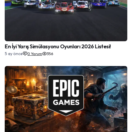
En İyi Yarış Simülasyonu Oyunları 2026 Listesi!
5 ay önce
0
Yorum
356