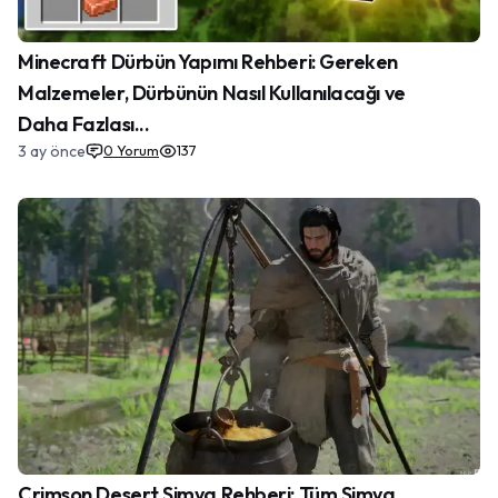
Minecraft Dürbün Yapımı Rehberi: Gereken
Malzemeler, Dürbünün Nasıl Kullanılacağı ve
Daha Fazlası...
3 ay önce
0
Yorum
137
Crimson Desert Simya Rehberi: Tüm Simya