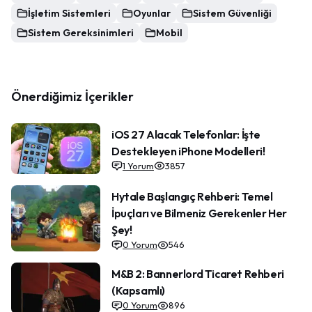
İşletim Sistemleri
Oyunlar
Sistem Güvenliği
Sistem Gereksinimleri
Mobil
Önerdiğimiz İçerikler
iOS 27 Alacak Telefonlar: İşte
Destekleyen iPhone Modelleri!
1
Yorum
3857
Hytale Başlangıç Rehberi: Temel
İpuçları ve Bilmeniz Gerekenler Her
Şey!
0
Yorum
546
M&B 2: Bannerlord Ticaret Rehberi
(Kapsamlı)
0
Yorum
896