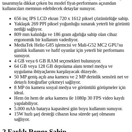
tasarımıyla dikkat çeken bu model fiyat-performans açısından
kullanıcıları memnun edebilecek detaylar sunuyor.
656 inç IPS LCD ekran 720 x 1612 piksel çözünürlüğe sahip.
Yaklaşık 269 PPI piksel yoğunluğu sunarak yeterli bir görüntü
netliği sağlıyor.
809 mm kalınlığa ve 186 gram ağırlığa sahip olan cihaz
ergonomik bir kullanım vadediyor.
MediaTek Helio G85 işlemcisi ve Mali-G52 MC2 GPU'su
günlük kullanım ve hafif oyunlar için yeterli bir performans
sunuyor.
4 GB veya 6 GB RAM seçenekleri bulunuyor.
64 GB veya 128 GB depolama alanı temel medya ve
uygulama ihtiyaçlarını karşılayacak düzeyde.
50 MP geniş açılı ana kamera ve 2 MP derinlik sensörü net ve
detaylı fotoğraflar çekmeyi sağlıyor.
8 MP ön kamera sosyal medya ve görüntülü görüşmeler için
ideal.
Hem ön hem de arka kamera ile 1080p 30 FPS video kaydı
yapılabiliyor.
5.000 mAh batarya kapasitesi gün boyu kullanım sunuyor.
15W hızlı şarj desteği cihazın kısa sürede şarj olmasını
sağlıyor.
2 Farklı Renge Sahip