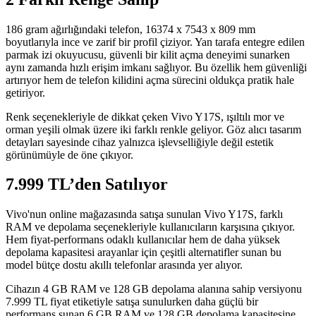
186 gram ağırlığındaki telefon, 16374 x 7543 x 809 mm
boyutlarıyla ince ve zarif bir profil çiziyor. Yan tarafa entegre edilen
parmak izi okuyucusu, güvenli bir kilit açma deneyimi sunarken
aynı zamanda hızlı erişim imkanı sağlıyor. Bu özellik hem güvenliği
artırıyor hem de telefon kilidini açma sürecini oldukça pratik hale
getiriyor.
Renk seçenekleriyle de dikkat çeken Vivo Y17S, ışıltılı mor ve
orman yeşili olmak üzere iki farklı renkle geliyor. Göz alıcı tasarım
detayları sayesinde cihaz yalnızca işlevselliğiyle değil estetik
görünümüyle de öne çıkıyor.
7.999 TL’den Satılıyor
Vivo'nun online mağazasında satışa sunulan Vivo Y17S, farklı
RAM ve depolama seçenekleriyle kullanıcıların karşısına çıkıyor.
Hem fiyat-performans odaklı kullanıcılar hem de daha yüksek
depolama kapasitesi arayanlar için çeşitli alternatifler sunan bu
model bütçe dostu akıllı telefonlar arasında yer alıyor.
Cihazın 4 GB RAM ve 128 GB depolama alanına sahip versiyonu
7.999 TL fiyat etiketiyle satışa sunulurken daha güçlü bir
performans sunan 6 GB RAM ve 128 GB depolama kapasitesine