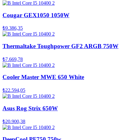
Cougar GEX1050 1050W
₺9.386,35
Thermaltake Toughpower GF2 ARGB 750W
₺7.669,78
Cooler Master MWE 650 White
₺22.594,05
Asus Rog Strix 650W
₺20.900,38
DeepCool PF750 750w