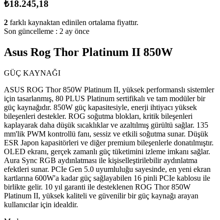
₺18.245,18
2
farklı kaynaktan edinilen ortalama fiyattır.
Son güncelleme :
2 ay önce
Asus Rog Thor Platinum II 850W
GÜÇ KAYNAĞI
ASUS ROG Thor 850W Platinum II, yüksek performanslı sistemler
için tasarlanmış, 80 PLUS Platinum sertifikalı ve tam modüler bir
güç kaynağıdır. 850W güç kapasitesiyle, enerji ihtiyacı yüksek
bileşenleri destekler. ROG soğutma blokları, kritik bileşenleri
kaplayarak daha düşük sıcaklıklar ve azaltılmış gürültü sağlar. 135
mm'lik PWM kontrollü fanı, sessiz ve etkili soğutma sunar. Düşük
ESR Japon kapasitörleri ve diğer premium bileşenlerle donatılmıştır.
OLED ekranı, gerçek zamanlı güç tüketimini izleme imkanı sağlar.
Aura Sync RGB aydınlatması ile kişiselleştirilebilir aydınlatma
efektleri sunar. PCIe Gen 5.0 uyumluluğu sayesinde, en yeni ekran
kartlarına 600W'a kadar güç sağlayabilen 16 pinli PCIe kablosu ile
birlikte gelir. 10 yıl garanti ile desteklenen ROG Thor 850W
Platinum II, yüksek kaliteli ve güvenilir bir güç kaynağı arayan
kullanıcılar için idealdir. ​