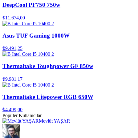
DeepCool PF750 750w
₺11.674,00
Asus TUF Gaming 1000W
₺9.491,25
Thermaltake Toughpower GF 850w
₺9.981,17
Thermaltake Litepower RGB 650W
₺4.499,00
Popüler Kullanıcılar
Mevlüt YAŞAR