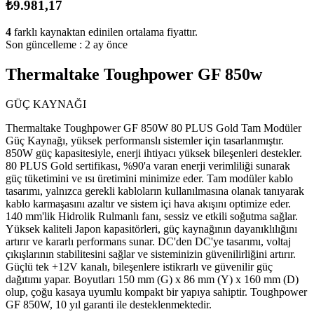
₺9.981,17
4
farklı kaynaktan edinilen ortalama fiyattır.
Son güncelleme :
2 ay önce
Thermaltake Toughpower GF 850w
GÜÇ KAYNAĞI
Thermaltake Toughpower GF 850W 80 PLUS Gold Tam Modüler
Güç Kaynağı, yüksek performanslı sistemler için tasarlanmıştır.
850W güç kapasitesiyle, enerji ihtiyacı yüksek bileşenleri destekler.
80 PLUS Gold sertifikası, %90'a varan enerji verimliliği sunarak
güç tüketimini ve ısı üretimini minimize eder. Tam modüler kablo
tasarımı, yalnızca gerekli kabloların kullanılmasına olanak tanıyarak
kablo karmaşasını azaltır ve sistem içi hava akışını optimize eder.
140 mm'lik Hidrolik Rulmanlı fanı, sessiz ve etkili soğutma sağlar.
Yüksek kaliteli Japon kapasitörleri, güç kaynağının dayanıklılığını
artırır ve kararlı performans sunar. DC'den DC'ye tasarımı, voltaj
çıkışlarının stabilitesini sağlar ve sisteminizin güvenilirliğini artırır.
Güçlü tek +12V kanalı, bileşenlere istikrarlı ve güvenilir güç
dağıtımı yapar. Boyutları 150 mm (G) x 86 mm (Y) x 160 mm (D)
olup, çoğu kasaya uyumlu kompakt bir yapıya sahiptir. Toughpower
GF 850W, 10 yıl garanti ile desteklenmektedir.