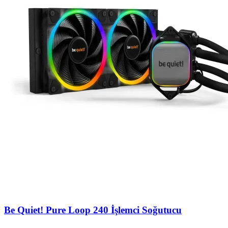
Be Quiet! Pure Loop 240 İşlemci Soğutucu