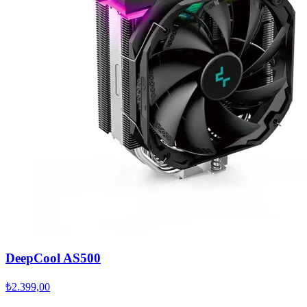
DeepCool AS500
₺2.399,00