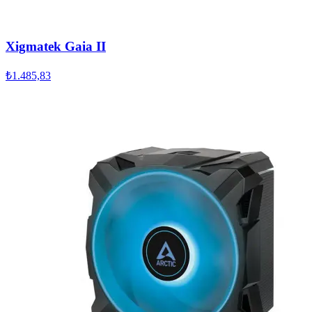
Xigmatek Gaia II
₺1.485,83