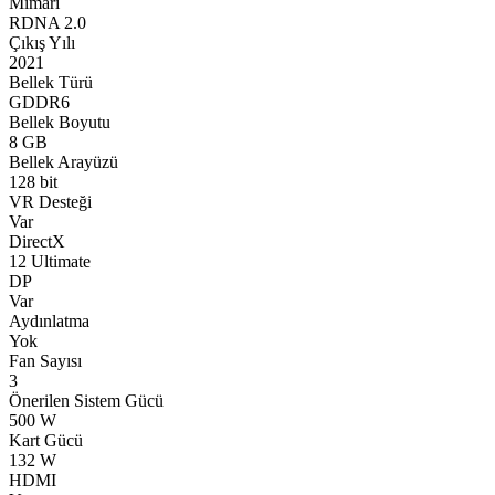
Mimari
RDNA 2.0
Çıkış Yılı
2021
Bellek Türü
GDDR6
Bellek Boyutu
8 GB
Bellek Arayüzü
128 bit
VR Desteği
Var
DirectX
12 Ultimate
DP
Var
Aydınlatma
Yok
Fan Sayısı
3
Önerilen Sistem Gücü
500 W
Kart Gücü
132 W
HDMI