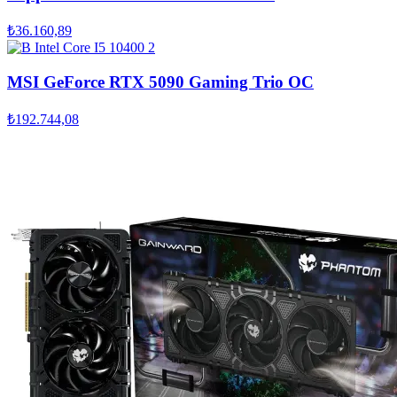
₺36.160,89
MSI GeForce RTX 5090 Gaming Trio OC
₺192.744,08