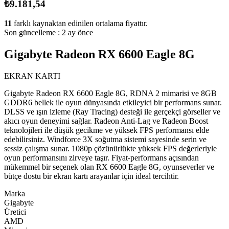
₺9.181,54
11
farklı kaynaktan edinilen ortalama fiyattır.
Son güncelleme :
2 ay önce
Gigabyte Radeon RX 6600 Eagle 8G
EKRAN KARTI
Gigabyte Radeon RX 6600 Eagle 8G, RDNA 2 mimarisi ve 8GB
GDDR6 bellek ile oyun dünyasında etkileyici bir performans sunar.
DLSS ve ışın izleme (Ray Tracing) desteği ile gerçekçi görseller ve
akıcı oyun deneyimi sağlar. Radeon Anti-Lag ve Radeon Boost
teknolojileri ile düşük gecikme ve yüksek FPS performansı elde
edebilirsiniz. Windforce 3X soğutma sistemi sayesinde serin ve
sessiz çalışma sunar. 1080p çözünürlükte yüksek FPS değerleriyle
oyun performansını zirveye taşır. Fiyat-performans açısından
mükemmel bir seçenek olan RX 6600 Eagle 8G, oyunseverler ve
bütçe dostu bir ekran kartı arayanlar için ideal tercihtir.
Marka
Gigabyte
Üretici
AMD