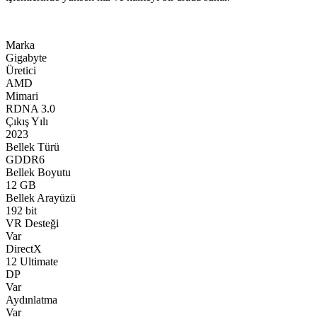
Marka
Gigabyte
Üretici
AMD
Mimari
RDNA 3.0
Çıkış Yılı
2023
Bellek Türü
GDDR6
Bellek Boyutu
12 GB
Bellek Arayüzü
192 bit
VR Desteği
Var
DirectX
12 Ultimate
DP
Var
Aydınlatma
Var