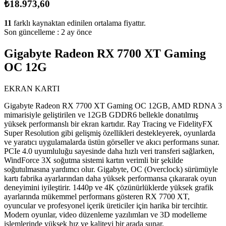
₺18.973,60
11
farklı kaynaktan edinilen ortalama fiyattır.
Son güncelleme :
2 ay önce
Gigabyte Radeon RX 7700 XT Gaming
OC 12G
EKRAN KARTI
Gigabyte Radeon RX 7700 XT Gaming OC 12GB, AMD RDNA 3
mimarisiyle geliştirilen ve 12GB GDDR6 bellekle donatılmış
yüksek performanslı bir ekran kartıdır. Ray Tracing ve FidelityFX
Super Resolution gibi gelişmiş özellikleri destekleyerek, oyunlarda
ve yaratıcı uygulamalarda üstün görseller ve akıcı performans sunar.
PCIe 4.0 uyumluluğu sayesinde daha hızlı veri transferi sağlarken,
WindForce 3X soğutma sistemi kartın verimli bir şekilde
soğutulmasına yardımcı olur. Gigabyte, OC (Overclock) sürümüyle
kartı fabrika ayarlarından daha yüksek performansa çıkararak oyun
deneyimini iyileştirir. 1440p ve 4K çözünürlüklerde yüksek grafik
ayarlarında mükemmel performans gösteren RX 7700 XT,
oyuncular ve profesyonel içerik üreticiler için harika bir tercihtir.
Modern oyunlar, video düzenleme yazılımları ve 3D modelleme
işlemlerinde yüksek hız ve kaliteyi bir arada sunar.