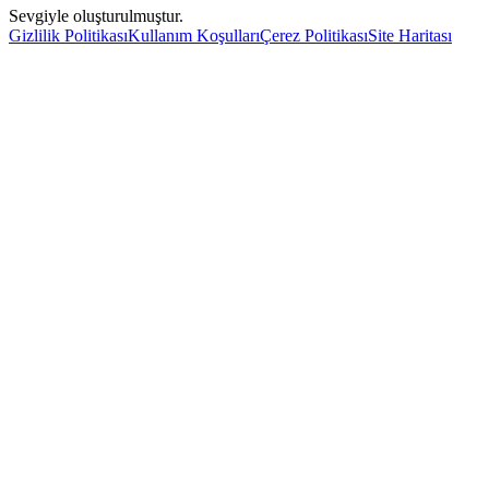
Sevgiyle oluşturulmuştur.
Gizlilik Politikası
Kullanım Koşulları
Çerez Politikası
Site Haritası