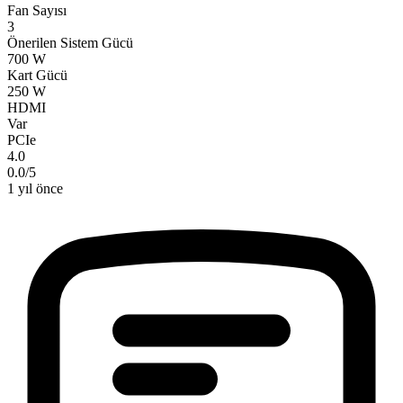
Fan Sayısı
3
Önerilen Sistem Gücü
700 W
Kart Gücü
250 W
HDMI
Var
PCIe
4.0
0.0
/
5
1 yıl önce