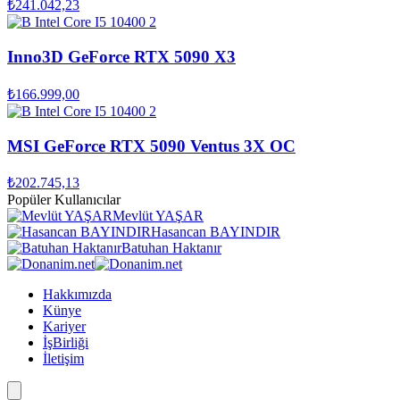
₺241.042,23
Inno3D GeForce RTX 5090 X3
₺166.999,00
MSI GeForce RTX 5090 Ventus 3X OC
₺202.745,13
Popüler Kullanıcılar
Mevlüt YAŞAR
Hasancan BAYINDIR
Batuhan Haktanır
Hakkımızda
Künye
Kariyer
İşBirliği
İletişim