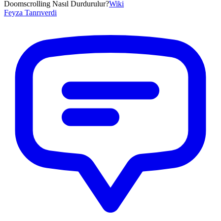
Doomscrolling Nasıl Durdurulur?
Wiki
Feyza
Tanrıverdi