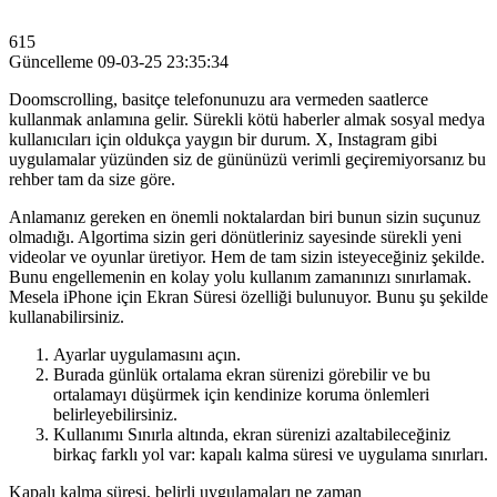
615
Güncelleme
09-03-25 23:35:34
Doomscrolling, basitçe telefonunuzu ara vermeden saatlerce
kullanmak anlamına gelir. Sürekli kötü haberler almak sosyal medya
kullanıcıları için oldukça yaygın bir durum. X, Instagram gibi
uygulamalar yüzünden siz de gününüzü verimli geçiremiyorsanız bu
rehber tam da size göre.
Anlamanız gereken en önemli noktalardan biri bunun sizin suçunuz
olmadığı. Algortima sizin geri dönütleriniz sayesinde sürekli yeni
videolar ve oyunlar üretiyor. Hem de tam sizin isteyeceğiniz şekilde.
Bunu engellemenin en kolay yolu kullanım zamanınızı sınırlamak.
Mesela iPhone için Ekran Süresi özelliği bulunuyor. Bunu şu şekilde
kullanabilirsiniz.
Ayarlar uygulamasını açın.
Burada günlük ortalama ekran sürenizi görebilir ve bu
ortalamayı düşürmek için kendinize koruma önlemleri
belirleyebilirsiniz.
Kullanımı Sınırla altında, ekran sürenizi azaltabileceğiniz
birkaç farklı yol var: kapalı kalma süresi ve uygulama sınırları.
Kapalı kalma süresi, belirli uygulamaları ne zaman