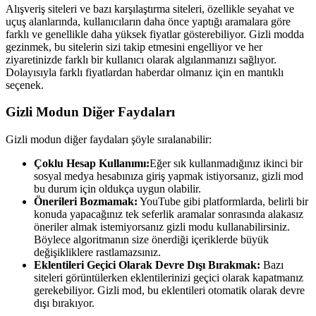
Alışveriş siteleri ve bazı karşılaştırma siteleri, özellikle seyahat ve
uçuş alanlarında, kullanıcıların daha önce yaptığı aramalara göre
farklı ve genellikle daha yüksek fiyatlar gösterebiliyor. Gizli modda
gezinmek, bu sitelerin sizi takip etmesini engelliyor ve her
ziyaretinizde farklı bir kullanıcı olarak algılanmanızı sağlıyor.
Dolayısıyla farklı fiyatlardan haberdar olmanız için en mantıklı
seçenek.
Gizli Modun Diğer Faydaları
Gizli modun diğer faydaları şöyle sıralanabilir:
Çoklu Hesap Kullanımı:
Eğer sık kullanmadığınız ikinci bir
sosyal medya hesabınıza giriş yapmak istiyorsanız, gizli mod
bu durum için oldukça uygun olabilir.
Önerileri Bozmamak:
YouTube gibi platformlarda, belirli bir
konuda yapacağınız tek seferlik aramalar sonrasında alakasız
öneriler almak istemiyorsanız gizli modu kullanabilirsiniz.
Böylece algoritmanın size önerdiği içeriklerde büyük
değişikliklere rastlamazsınız.
Eklentileri Geçici Olarak Devre Dışı Bırakmak:
Bazı
siteleri görüntülerken eklentilerinizi geçici olarak kapatmanız
gerekebiliyor. Gizli mod, bu eklentileri otomatik olarak devre
dışı bırakıyor.