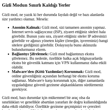
Gizli Modun Sınırlı Kaldığı Yerler
Gizli mod, ne yazık ki her durumda faydalı değil ve bazı alanlarda
size yardımcı olamaz. Mesela:
Anonim Kalmak:
Gizli mod, sizi tamamen anonim yapmaz.
İnternet servis sağlayıcınız (ISP), ziyaret ettiğiniz siteleri hala
görebilir. Bunun yanı sıra, ziyaret ettiğiniz siteler IP adresinizi
görebilir ve ağınızı yöneten kişiler (örneğin, işvereniniz) hangi
sitelere girdiğinizi görebilir. Dolayısıyla bunu aklınızda
bulundurmanız elzem.
Bağlantıyı Şifrelemek:
Gizli mod bağlantınızı ekstra
şifrelemez. Bu nedenle, özellikle halka açık bilgisayarlarda
ekstra bir güvenlik katmanı için VPN kullanmanız daha etkili
olabilir.
Malware'den (Kötü Yazılımlar) Korunmak:
Gizli mod,
online güvenliğiniz açısından herhangi bir ekstra koruma
sağlamaz. Malware'e karşı korunmak için, diğer zamanlarda
uyguladığınız güvenli gezinme alışkanlıklarını sürdürmeniz
gerekiyor.
Gizli mod, bazı durumlar için mükemmel bir araç olsa da
sınırlılıkları ve genellikle abartılan yararları ile doğru kullanıldığında
daha etkili olabiliyor. Özellikle gezinme geçmişinizi ve çerezleri