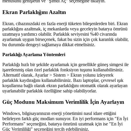
menüsünü genişletin ve "Şimdi Aç" seçeneğine tıklayın.
Ekran Parlaklığını Azaltın
Ekran, cihazınızdaki en fazla enerji tüketen bileşenlerden biri. Ekran
parlaklığını azaltmak, iç mekanlarda veya geceleyin batarya ömrünü
uzatmaya yardımcı olabilir. Parlaklık seviyesini %40 civarında
ayarlamak uygun birseçenek, fakat bu sizin için çok karanlık olabilir,
bu durumda dengeyi sağlamaya dikkat etmelisiniz.
Parlaklığı Ayarlama Yöntemleri
Parlaklığı hızlı bir şekilde ayarlamak için genellikle güneş simgesi ile
işaretlenmiş olan özel parlaklık fonksiyon tuşunu kullanabilirsiniz.
Alternatif olarak, Ayarlar > Sistem > Ekran yolunu izleyerek
parlaklık kaydırağını kullanabilirsiniz. Bazı laptoplar, çevresel ışık
koşullarına bağlı olarak ekran parlaklığını otomatik olarak ayarlayan
uyarlanabilir parlaklık özelliğine sahip olabiliyorlar.
Güç Modunu Maksimum Verimlilik İçin Ayarlayın
Windows, bilgisayarınızın enerji yönetimini nasıl idare ettiğini
belirleyen farklı güç modları sunuyor. En iyi performans için "En İyi
Performans" seçeneğini, batarya ömrünü uzatmak için ise "En İyi
Güç Verimliliği" seçeneğini tercih edebilirsiniz.