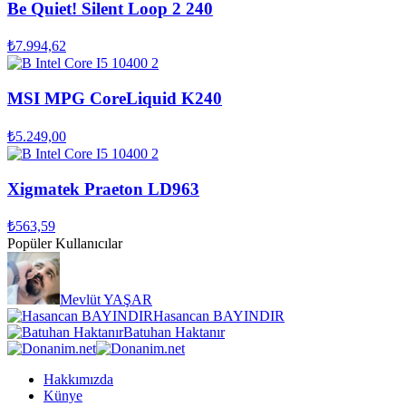
Be Quiet! Silent Loop 2 240
₺7.994,62
MSI MPG CoreLiquid K240
₺5.249,00
Xigmatek Praeton LD963
₺563,59
Popüler Kullanıcılar
Mevlüt YAŞAR
Hasancan BAYINDIR
Batuhan Haktanır
Hakkımızda
Künye