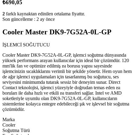
₺690,05
2
farklı kaynaktan edinilen ortalama fiyattır.
Son güncelleme :
2 ay önce
Cooler Master DK9-7G52A-0L-GP
İŞLEMCİ SOĞUTUCU
Cooler Master DK9-7G52A-0L-GP, işlemci soğutma dünyasında
yüksek performans arayan kullanıcılar için ideal bir çözümdür. 120
mm'lik fan ve optimize edilmiş ısı borusu yapısı sayesinde
işlemcinizin sıcaklıklarını verimli bir şekilde yönetir. Hem oyun hem
de ağır işlemci uygulamaları için tasarlanmış bu soğutucu, ses
seviyesini minimumda tutarak sessiz bir deneyim sunar. Direct
Contact teknolojisi, işlemci yüzeyiyle doğrudan temas eden ısı
boruları ile daha hızlı ve etkili ısı transferi sağlar. Intel ve AMD
soketleriyle uyumlu olan DK9-7G52A-0L-GP, kullanıcıların
sistemlerine kolayca entegre edebileceği şık ve işlevsel bir soğutma
çözümüdür.
Marka
Cooler
Soğutma Türü