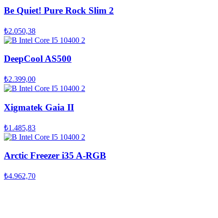
Be Quiet! Pure Rock Slim 2
₺2.050,38
DeepCool AS500
₺2.399,00
Xigmatek Gaia II
₺1.485,83
Arctic Freezer i35 A-RGB
₺4.962,70