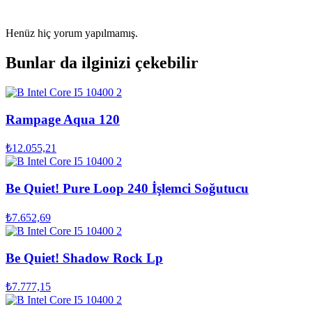
Henüz hiç yorum yapılmamış.
Bunlar da ilginizi çekebilir
Rampage Aqua 120
₺12.055,21
Be Quiet! Pure Loop 240 İşlemci Soğutucu
₺7.652,69
Be Quiet! Shadow Rock Lp
₺7.777,15