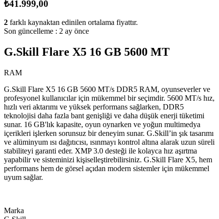
₺41.999,00
2
farklı kaynaktan edinilen ortalama fiyattır.
Son güncelleme :
2 ay önce
G.Skill Flare X5 16 GB 5600 MT
RAM
G.Skill Flare X5 16 GB 5600 MT/s DDR5 RAM, oyunseverler ve
profesyonel kullanıcılar için mükemmel bir seçimdir. 5600 MT/s hız,
hızlı veri aktarımı ve yüksek performans sağlarken, DDR5
teknolojisi daha fazla bant genişliği ve daha düşük enerji tüketimi
sunar. 16 GB'lık kapasite, oyun oynarken ve yoğun multimedya
içerikleri işlerken sorunsuz bir deneyim sunar. G.Skill’in şık tasarımı
ve alüminyum ısı dağıtıcısı, ısınmayı kontrol altına alarak uzun süreli
stabiliteyi garanti eder. XMP 3.0 desteği ile kolayca hız aşırtma
yapabilir ve sisteminizi kişiselleştirebilirsiniz. G.Skill Flare X5, hem
performans hem de görsel açıdan modern sistemler için mükemmel
uyum sağlar.
Marka