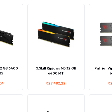
32 GB 6400
G.Skill Ripjaws M5 32 GB
Patriot V
R5
6400 MT
6
54
₺27.482,22
₺2