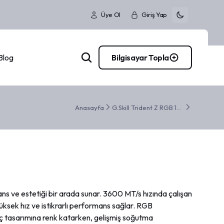
Üye Ol
Giriş Yap
Blog
Bilgisayar Topla
Anasayfa
G.Skill Trident Z RGB 16 GB 3600 MT
 ve estetiği bir arada sunar. 3600 MT/s hızında çalışan
ksek hız ve istikrarlı performans sağlar. RGB
ın iç tasarımına renk katarken, gelişmiş soğutma