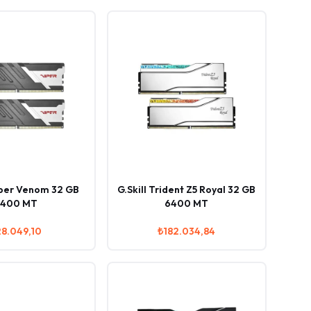
iper Venom 32 GB
G.Skill Trident Z5 Royal 32 GB
400 MT
6400 MT
8.049,10
₺182.034,84