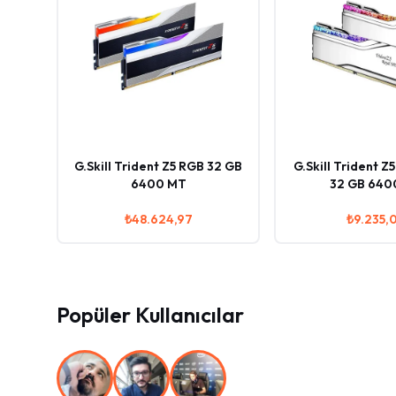
G.Skill Trident Z5 RGB 32 GB
G.Skill Trident Z
6400 MT
32 GB 640
₺48.624,97
₺9.235,
Popüler Kullanıcılar