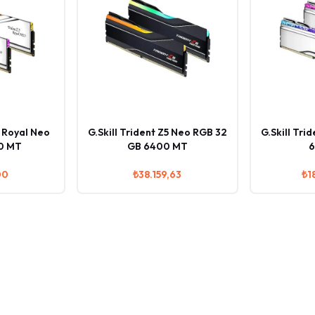
5 Royal Neo
G.Skill Trident Z5 Neo RGB 32
G.Skill Tri
0 MT
GB 6400 MT
6
00
₺38.159,63
₺1