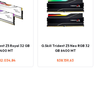
dent Z5 Royal 32 GB
G.Skill Trident Z5 Neo RGB 32
400 MT
GB 6400 MT
82.034,84
₺38.159,63