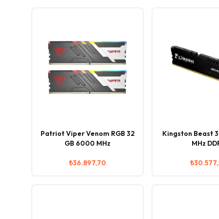
Patriot Viper Venom RGB 32
Kingston Beast 
GB 6000 MHz
MHz DD
₺36.897,70
₺30.577,