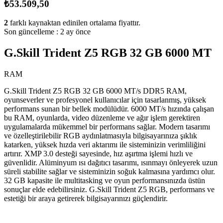
₺53.509,50
2
farklı kaynaktan edinilen ortalama fiyattır.
Son güncelleme :
2 ay önce
G.Skill Trident Z5 RGB 32 GB 6000 MT
RAM
G.Skill Trident Z5 RGB 32 GB 6000 MT/s DDR5 RAM,
oyunseverler ve profesyonel kullanıcılar için tasarlanmış, yüksek
performans sunan bir bellek modülüdür. 6000 MT/s hızında çalışan
bu RAM, oyunlarda, video düzenleme ve ağır işlem gerektiren
uygulamalarda mükemmel bir performans sağlar. Modern tasarımı
ve özelleştirilebilir RGB aydınlatmasıyla bilgisayarınıza şıklık
katarken, yüksek hızda veri aktarımı ile sisteminizin verimliliğini
artırır. XMP 3.0 desteği sayesinde, hız aşırtma işlemi hızlı ve
güvenlidir. Alüminyum ısı dağıtıcı tasarımı, ısınmayı önleyerek uzun
süreli stabilite sağlar ve sisteminizin soğuk kalmasına yardımcı olur.
32 GB kapasite ile multitasking ve oyun performansınızda üstün
sonuçlar elde edebilirsiniz. G.Skill Trident Z5 RGB, performans ve
estetiği bir araya getirerek bilgisayarınızı güçlendirir.