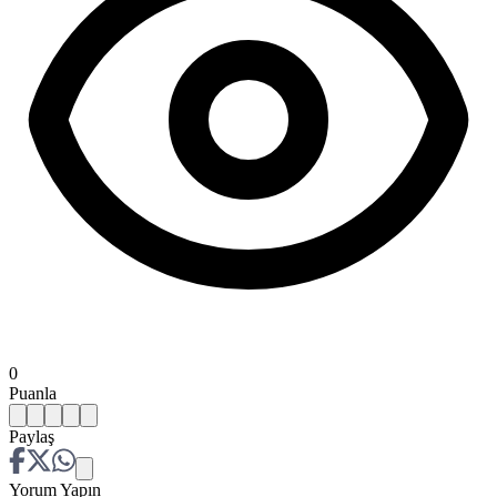
0
Puanla
Paylaş
Yorum Yapın