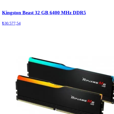
Kingston Beast 32 GB 6400 MHz DDR5
₺30.577,54