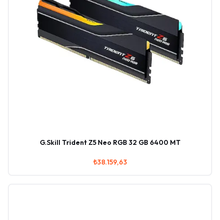
G.Skill Trident Z5 Neo RGB 32 GB 6400 MT
₺38.159,63