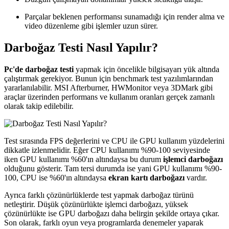
Parçalar beklenen performansı sunamadığı için render alma ve
video düzenleme gibi işlemler uzun sürer.
Darboğaz Testi Nasıl Yapılır?
Pc'de darboğaz testi
yapmak için öncelikle bilgisayarı yük altında
çalıştırmak gerekiyor. Bunun için benchmark test yazılımlarından
yararlanılabilir. MSI Afterburner, HWMonitor veya 3DMark gibi
araçlar üzerinden performans ve kullanım oranları gerçek zamanlı
olarak takip edilebilir.
Test sırasında FPS değerlerini ve CPU ile GPU kullanım yüzdelerini
dikkatle izlenmelidir. Eğer CPU kullanımı %90-100 seviyesinde
iken GPU kullanımı %60'ın altındaysa bu durum
işlemci darboğazı
olduğunu gösterir. Tam tersi durumda ise yani GPU kullanımı %90-
100, CPU ise %60'ın altındaysa
ekran kartı darboğazı
vardır.
Ayrıca farklı çözünürlüklerde test yapmak darboğaz türünü
netleştirir. Düşük çözünürlükte işlemci darboğazı, yüksek
çözünürlükte ise GPU darboğazı daha belirgin şekilde ortaya çıkar.
Son olarak, farklı oyun veya programlarda denemeler yaparak