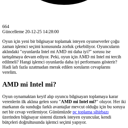
664
Güncelleme
20-12-25 14:28:00
Oyun için yeni bir bilgisayar toplamak isteyen oyunseverler çoğu
zaman işlemci seçimi konusunda zorluk çekebiliyor. Oyuncuların
aklındaki "oyunlarda Intel mi AMD mi daha iyi?" sorusu ise
tartışılmaya devam ediyor. Peki, oyun için AMD mi Intel mi tercih
edilmeli? Hangi işlemci oyunlarda daha iyi performans gösterir?
Hadi lafı fazla uzatmadan merak edilen soruların cevaplarını
verelim.
AMD mi Intel mi?
Oyun oynamaktan keyif alıp oyuncu bilgisayarı toplamaya karar
verenlerin ilk aklına gelen soru "
AMD mi Intel mi?
" oluyor. Her iki
markanın da sunduğu farklı avantajlar mevcut olduğu için bu soruya
net bir cevap verilemiyor. Günümüzde
pc toplama sihirbazı
üzerinden bilgisayar sistemi dizmek isteyen oyuncular, kendi
bütçeleri doğrultusunda işlemci seçimi yapıyor.