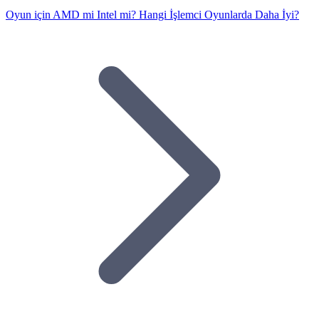
Oyun için AMD mi Intel mi? Hangi İşlemci Oyunlarda Daha İyi?