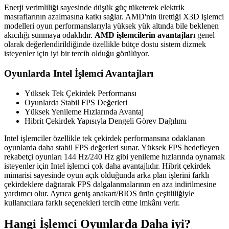
Enerji verimliliği sayesinde düşük güç tüketerek elektrik
masraflarının azalmasına katkı sağlar. AMD'nin ürettiği X3D işlemci
modelleri oyun performanslarıyla yüksek yük altında bile beklenen
akıcılığı sunmaya odaklıdır.
AMD işlemcilerin avantajları
genel
olarak değerlendirildiğinde özellikle bütçe dostu sistem dizmek
isteyenler için iyi bir tercih olduğu görülüyor.
Oyunlarda Intel İşlemci Avantajları
Yüksek Tek Çekirdek Performansı
Oyunlarda Stabil FPS Değerleri
Yüksek Yenileme Hızlarında Avantaj
Hibrit Çekirdek Yapısıyla Dengeli Görev Dağılımı
Intel işlemciler özellikle tek çekirdek performansına odaklanan
oyunlarda daha stabil FPS değerleri sunar. Yüksek FPS hedefleyen
rekabetçi oyunları 144 Hz/240 Hz gibi yenileme hızlarında oynamak
isteyenler için Intel işlemci çok daha avantajlıdır. Hibrit çekirdek
mimarisi sayesinde oyun açık olduğunda arka plan işlerini farklı
çekirdeklere dağıtarak FPS dalgalanmalarının en aza indirilmesine
yardımcı olur. Ayrıca geniş anakart/BIOS ürün çeşitliliğiyle
kullanıcılara farklı seçenekleri tercih etme imkânı verir.
Hangi İşlemci Oyunlarda Daha iyi?